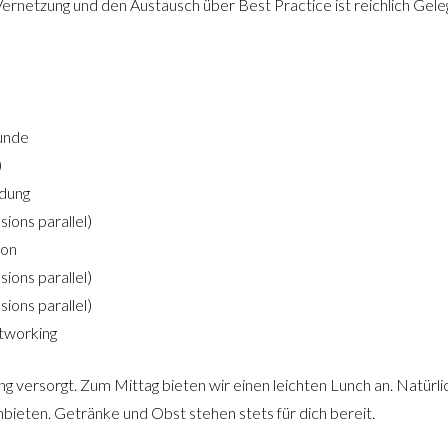
ernetzung und den Austausch über Best Practice ist reichlich Gele
runde
)
ndung
ions parallel)
ion
ions parallel)
ions parallel)
tworking
 versorgt. Zum Mittag bieten wir einen leichten Lunch an. Natürli
nbieten. Getränke und Obst stehen stets für dich bereit.