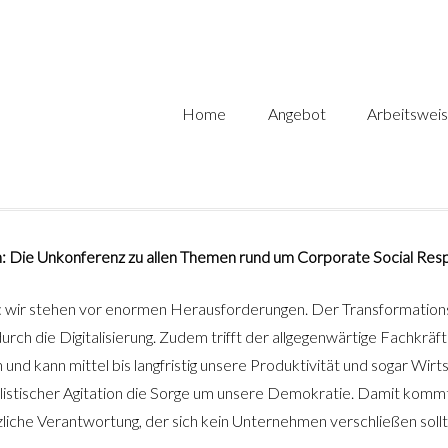
Home
Angebot
Arbeitswei
n:
Die Unkonferenz zu allen Themen rund um Corporate Social Respo
: wir stehen vor enormen Herausforderungen. Der Transformationsd
durch die Digitalisierung. Zudem trifft der allgegenwärtige Fachkrä
nd kann mittel bis langfristig unsere Produktivität und sogar Wir
listischer Agitation die Sorge um unsere Demokratie. Damit kommt
tzliche Verantwortung, der sich kein Unternehmen verschließen sollt