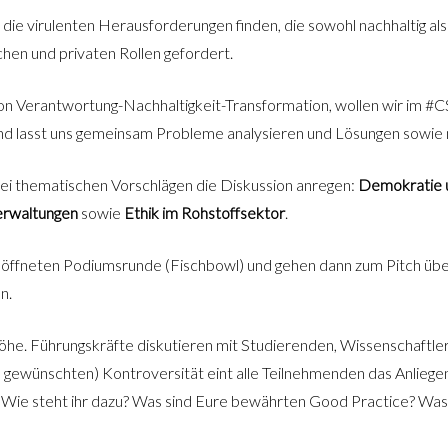
e virulenten Herausforderungen finden, die sowohl nachhaltig als a
chen und privaten Rollen gefordert.
on Verantwortung-Nachhaltigkeit-Transformation, wollen wir im 
 und lasst uns gemeinsam Probleme analysieren und Lösungen sowi
drei thematischen Vorschlägen die Diskussion anregen:
Demokratie 
erwaltungen
sowie
Ethik im Rohstoffsektor
.
geöffneten Podiumsrunde (Fischbowl) und gehen dann zum Pitch übe
n.
e. Führungskräfte diskutieren mit Studierenden, Wissenschaftleri
aus gewünschten) Kontroversität eint alle Teilnehmenden das Anlieg
ie steht ihr dazu? Was sind Eure bewährten Good Practice? Was 