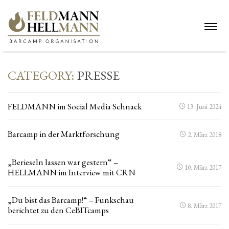
CATEGORY:
PRESSE
FELDMANN im Social Media Schnack
13. Juni 2024
Barcamp in der Marktforschung
2. März 2018
„Berieseln lassen war gestern“ –
10. März 2017
HELLMANN im Interview mit CRN
„Du bist das Barcamp!“ – Funkschau
8. März 2017
berichtet zu den CeBITcamps